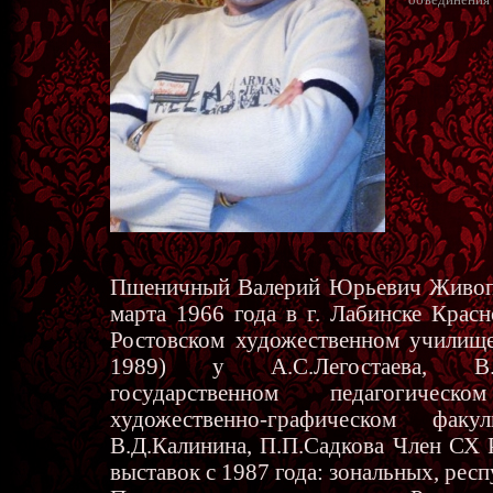
Пшеничный Валерий Юрьевич Живопи
марта 1966 года в г. Лабинске Крас
Ростовском художественном училище
1989) у А.С.Легостаева, В.И
государственном педагогичес
художественно-графическом факу
В.Д.Калинина, П.П.Садкова Член СХ 
выставок с 1987 года: зональных, рес