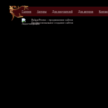
Галерея
Авторы
Для покупателей
Для авторов
Контак
BulgarPromo -
продвижение сайтов
Профессиональное
создание сайтов