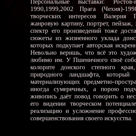
Персональные выставки: Ростов-
1990,1999,2002 Прага (Чехия)-19
творческих интересов Валерия П
жанровую картину, портрет, пейзаж,
спектр его произведений тоже дост
сюжеты из жизненного уклада донск
которых подкупает авторская искрен
Невольно веришь, что всё это худо
любимо им. У Пшеничного своё собс
колорите донского степного края
природного ландшафта, который
материализующих предметно-простра
иногда сумеречных, а порою подч
живопись даёт повод говорить о не
его видении творческом потенциале
реализацию и усложнение профессио
совершенствования своего искусства.