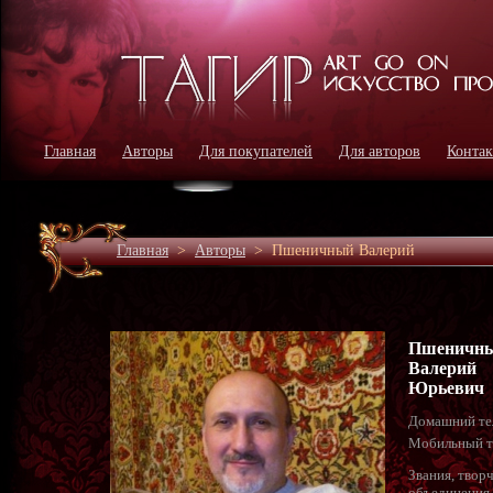
Главная
Авторы
Для покупателей
Для авторов
Конта
Главная
>
Авторы
>
Пшеничный Валерий
Пшеничн
Валерий
Юрьевич
Домашний те
Мобильный т
Звания, твор
объединения