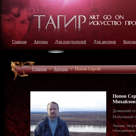
Главная
Авторы
Для покупателей
Для авторов
Конта
Главная
>
Авторы
>
Попов Сергей
Попов Сер
Михайлов
Домашний те
Мобильный т
Звания, твор
объединения