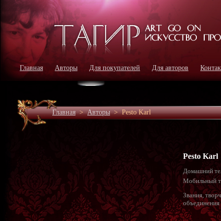
Главная
Авторы
Для покупателей
Для авторов
Конта
Главная
>
Авторы
>
Pesto Karl
Pesto Karl
Домашний те
Мобильный т
Звания, твор
объединения