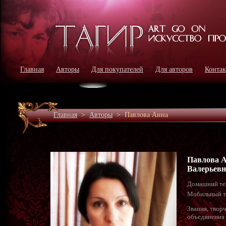
Главная
Авторы
Для покупателей
Для авторов
Конта
Главная
>
Авторы
>
Павлова Анна
Павлова 
Валерьевн
Домашний те
Мобильный т
Звания, твор
объединения