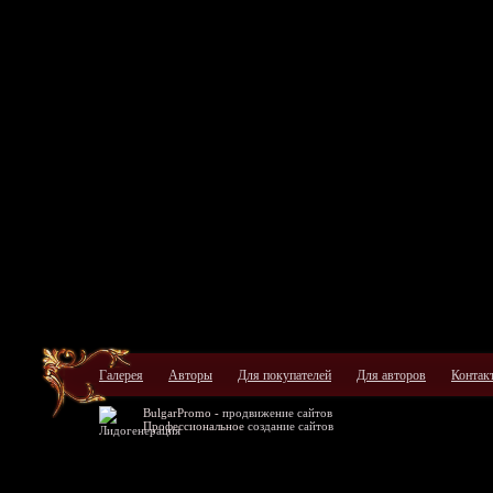
Галерея
Авторы
Для покупателей
Для авторов
Контак
BulgarPromo -
продвижение сайтов
Профессиональное
создание сайтов