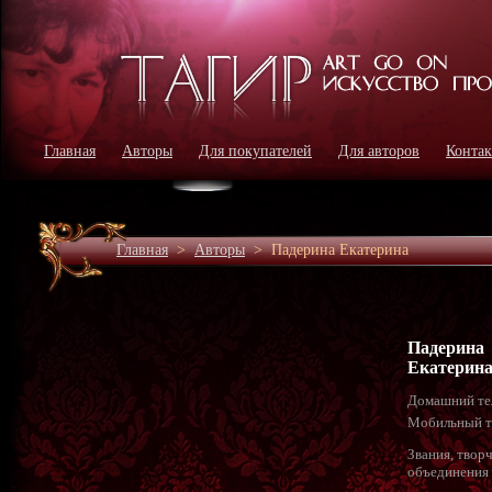
Главная
Авторы
Для покупателей
Для авторов
Конта
Главная
>
Авторы
>
Падерина Екатерина
Падерина
Екатерин
Домашний те
Мобильный т
Звания, твор
объединения