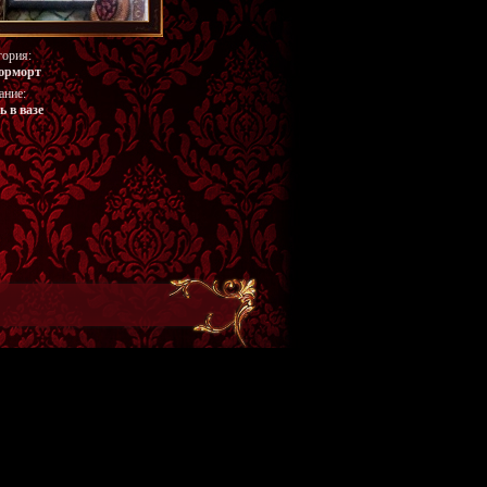
гория:
юрморт
ание:
ь в вазе