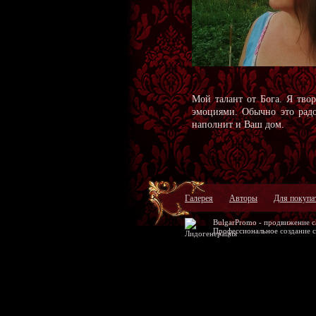
Мой талант от Бога. Я тво
эмоциями. Обычно это радо
наполнит и Ваш дом.
Галерея
Авторы
Для покупа
BulgarPromo -
продвижение с
Профессиональное
создание 