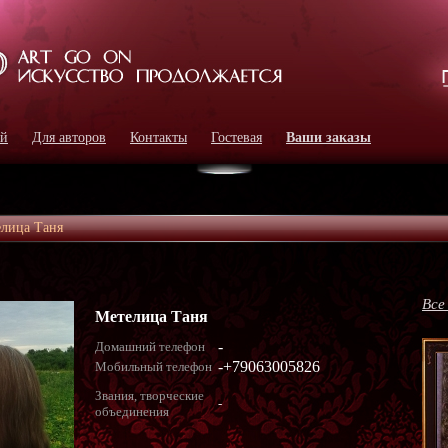
ей
Для авторов
Контакты
Гостевая
Ваши заказы
лица Таня
Все
Метелица Таня
-
Домашний телефон
-+79063005826
Мобильный телефон
Звания, творческие
-
объединения