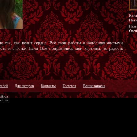
Кате
Нат
Назв
Осен
рю так, как велит сердце. Все свои работы я наполняю чистыми
сть и счастье. Если Вам понравились мои картины, то радость
телей
Для авторов
Контакты
Гостевая
Ваши заказы
айтов
сайтов