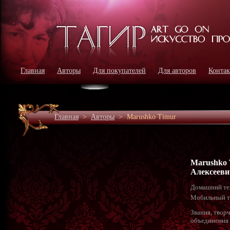
Главная
Авторы
Для покупателей
Для авторов
Конта
Главная
>
Авторы
>
Marushko Timur
Marushko 
Алексееви
Домашний те
Мобильный т
Звания, твор
объединения