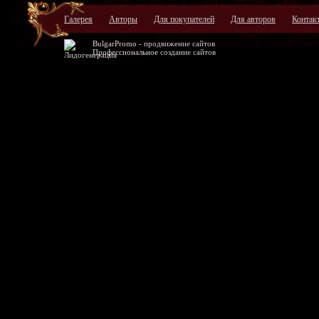
Галерея
Авторы
Для покупателей
Для авторов
Контак
BulgarPromo -
продвижение сайтов
Профессиональное
создание сайтов