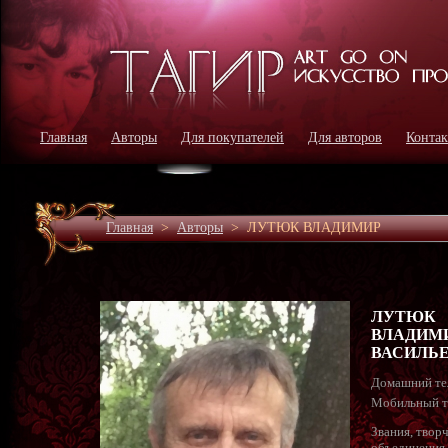
Главная
Авторы
Для покупателей
Для авторов
Конта
Главная
>
Авторы
>
ЛУТЮК ВЛАДИМИР
ЛУТЮК
ВЛАДИМ
ВАСИЛЬ
Домашний те
Мобильный т
Звания, твор
объединения