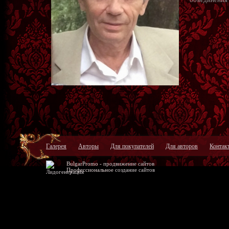
Галерея
Авторы
Для покупателей
Для авторов
Контак
BulgarPromo -
продвижение сайтов
Профессиональное
создание сайтов