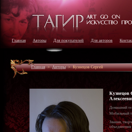
Главная
Авторы
Для покупателей
Для авторов
Конта
Главная
>
Авторы
>
Кузнецов Сергей
Кузнецов 
Алексееви
Домашний те
Мобильный т
Звания, твор
объединения