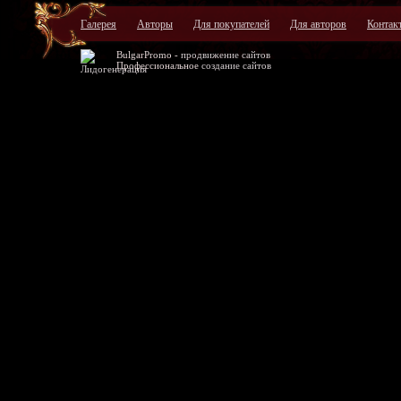
Галерея
Авторы
Для покупателей
Для авторов
Контак
BulgarPromo -
продвижение сайтов
Профессиональное
создание сайтов