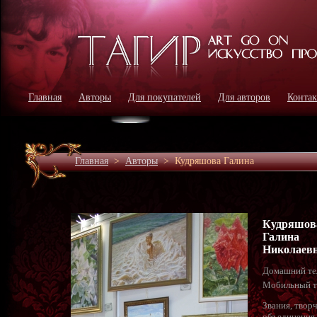
Главная
Авторы
Для покупателей
Для авторов
Конта
Главная
>
Авторы
>
Кудряшова Галина
Кудряшов
Галина
Николаев
Домашний те
Мобильный т
Звания, твор
объединения