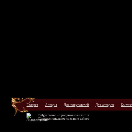
Галерея
Авторы
Для покупателей
Для авторов
Контак
BulgarPromo -
продвижение сайтов
Профессиональное
создание сайтов