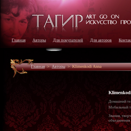
Главная
Авторы
Для покупателей
Для авторов
Конта
Главная
>
Авторы
>
Klimenkodi Anna
Klimenkod
Домашний те
Мобильный т
Звания, твор
объединения