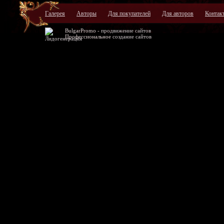
Галерея
Авторы
Для покупателей
Для авторов
Контак
BulgarPromo -
продвижение сайтов
Профессиональное
создание сайтов