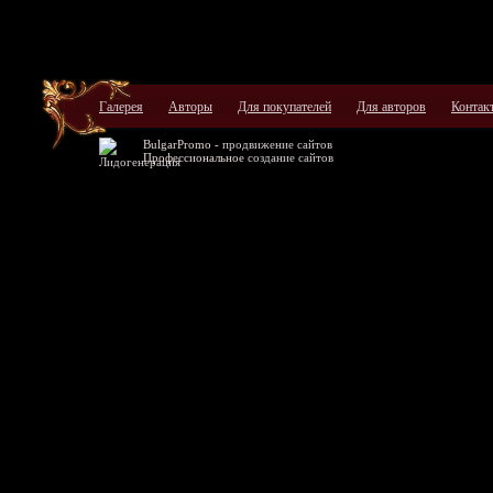
Галерея
Авторы
Для покупателей
Для авторов
Контак
BulgarPromo -
продвижение сайтов
Профессиональное
создание сайтов