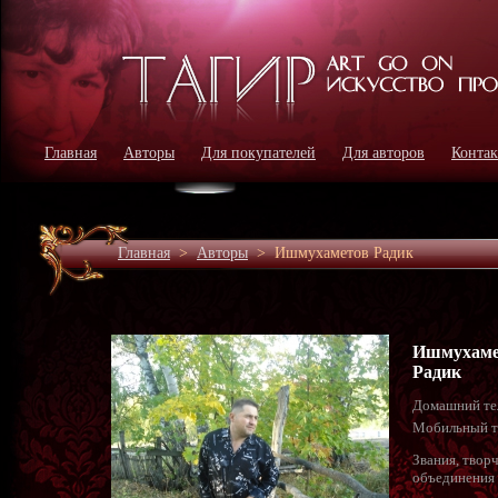
Главная
Авторы
Для покупателей
Для авторов
Конта
Главная
>
Авторы
>
Ишмухаметов Радик
Ишмухаме
Радик
Домашний те
Мобильный т
Звания, твор
объединения