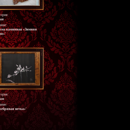
гория:
ая
ание:
рма каминная «Зимняя
ия»'
гория:
заж
ание:
ребряная ветка»'