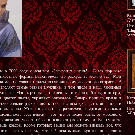
Кате
Друг
Назв
'Ши
элег
ом в 2000 году с девизом «Раскрасим жизнь!». С тех пор уже
онкретные формы. Выяснилось, что раскрасить можно всё! Мои
кимоно с удовольствием носят дамы самого разного возраста. В
щеголяют самые разные мужчины, в том числе и наш, любимый
ушенко. Мои картины, выполненные в технике батик, и шторы,
и цветут цветы, украшают интерьеры. Теперь пришло время и
Кате
Пей
чего больше раскрашивать, но на самом деле фантазии стоят в
Назв
о им конца. Жизнь прекрасна, а расцвеченная яркими красками
'«Се
клюзивность всех вещей – вот что отличает батик от массового
а фантазия может обрести конкретную форму, и Вы сможете
ьше красок. Кроме готовых вещей Вы можете заказать всё, что
тите носить галстук, который невозможно купить ни в одном