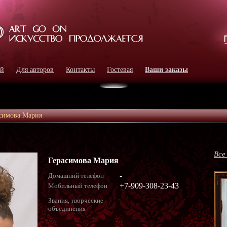
ей
Для авторов
Контакты
Гостевая
Ваши заказы
симова Мария
Все
Герасимова Мария
-
Домашний телефон
+7-909-308-23-43
Мобильный телефон
Звания, творческие
-
объединения