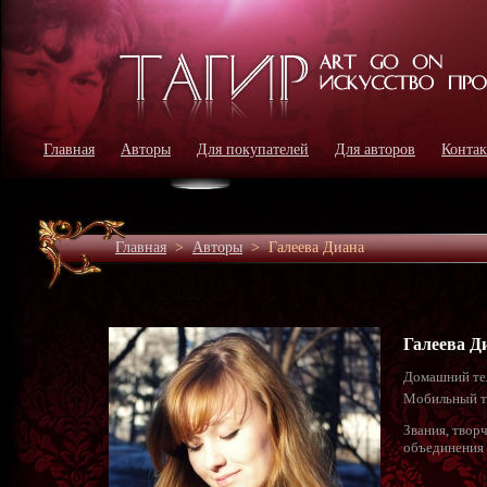
Главная
Авторы
Для покупателей
Для авторов
Конта
Главная
>
Авторы
>
Галеева Диана
Галеева Д
Домашний те
Мобильный т
Звания, твор
объединения