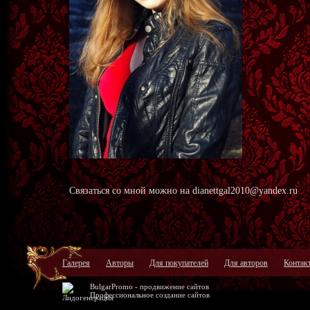
Связаться со мной можно на dianettgal2010@yandex.ru
Галерея
Авторы
Для покупателей
Для авторов
Контак
BulgarPromo -
продвижение сайтов
Профессиональное
создание сайтов