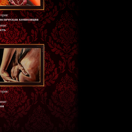
гория:
волическая композиция
ание:
сть
гория:
ание:
моя