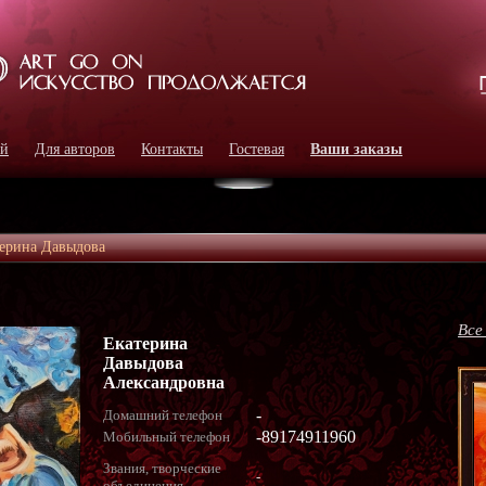
ей
Для авторов
Контакты
Гостевая
Ваши заказы
ерина Давыдова
Все
Екатерина
Давыдова
Александровна
-
Домашний телефон
-89174911960
Мобильный телефон
Звания, творческие
-
объединения