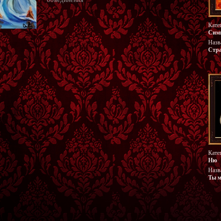
Кате
Сим
Назв
Стра
Кате
Ню
Назв
Ты 