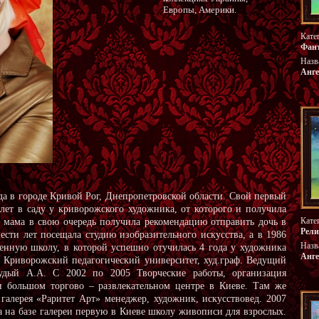
Европы, Америки.
Кате
Фан
Назв
Анге
ода в городе Кривой Рог, Днепропетровской области. Свой первый
лет в саду у криворожского художника, от которого и получила
Кате
е мама в свою очередь получила рекомендацию отправить дочь в
Рели
сти лет посещала студию изобразительного искусства, а в 1986
Назв
венную школу, в которой успешно отучилась 4 года у художника
Анге
9 Криворожский педагогический университет, худ.граф. Ведущий
удый А.А. С 2002 по 2005 Творческие работы, организация
и большом торгово – развлекательном центре в Киеве. Там же
 галерея «Раритет Арт» менеджер, художник, искусствовед. 2007
а на базе галереи первую в Киеве школу живописи для взрослых.