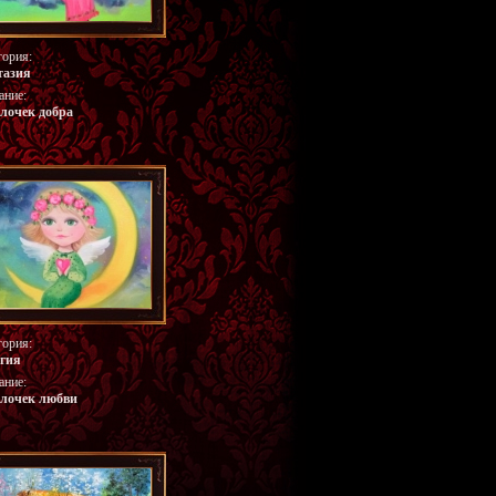
гория:
тазия
ание:
лочек добра
гория:
гия
ание:
лочек любви