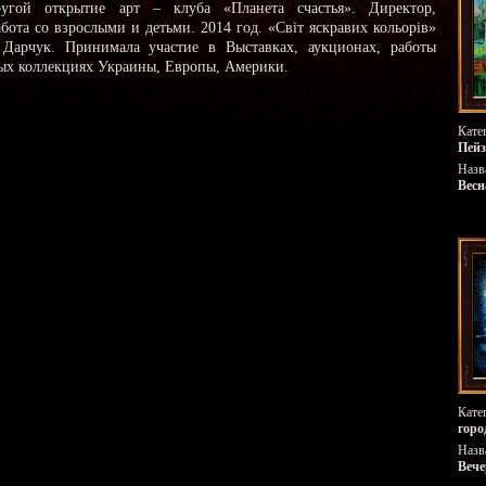
угой открытие арт – клуба «Планета счастья». Директор,
бота со взрослыми и детьми. 2014 год. «Світ яскравих кольорів»
Дарчук. Принимала участие в Выставках, аукционах, работы
ных коллекциях Украины, Европы, Америки.
Кате
Пей
Назв
Весн
Кате
горо
Назв
Вече