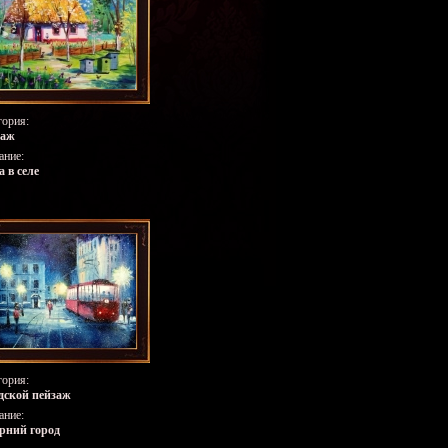
гория:
заж
ание:
а в селе
гория:
дской пейзаж
ание:
рний город