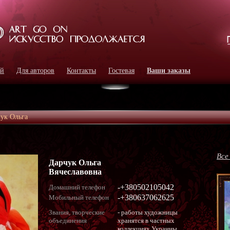
ей
Для авторов
Контакты
Гостевая
Ваши заказы
ук Ольга
Все
Дарчук Ольга
Вячеславовна
-+380502105042
Домашний телефон
-+380637062625
Мобильный телефон
Звания, творческие
- работы художницы
объединения
хранятся в частных
коллекциях Украины,