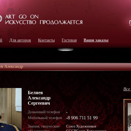
ей
Для авторов
Контакты
Гостевая
Ваши заказы
ев Александр
Все
Беляев
Александр
Сергеевич
-
Домашний телефон
-8 906 711 51 99
Мобильный телефон
Звания, творческие
Союз Художников
объединения
СССР.Союз Художников