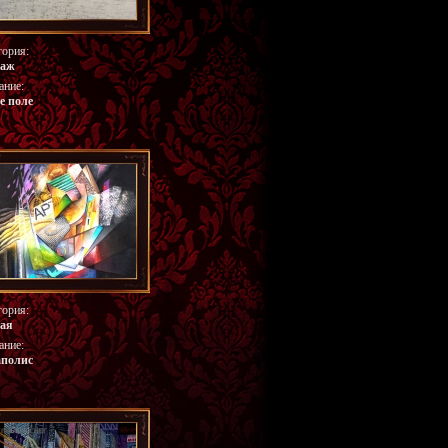
гория:
заж
ание:
е поле
гория:
ая
ание:
аполис