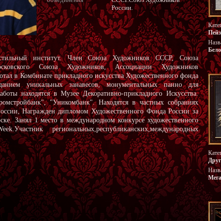
России.
Кате
Пей
Назв
Бело
кстильный институт. Член Союза Художников СССР, Союза
сковского Союза Художников, Ассоциации Художников
отал в Комбинате прикладного искусства Художественного фонда
данием уникальных занавесов, монументальных панно для
аботы находятся в Музее Декоративно-прикладного Искусства.
ромстройбанк", "Уникомбанк". Находятся в частных собраниях
оссии, Награжден дипломом Художественного Фонда России за
рске. Занял 1 место в международном конкурсе художественного
ek.Участник региональных,республиканских,международных
Кате
Друг
Назв
Мег