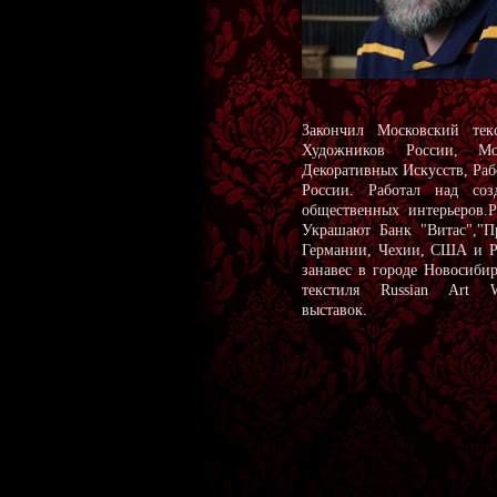
Закончил Московский те
Художников России, Мо
Декоративных Искусств, Раб
России. Работал над соз
общественных интерьеров.Р
Украшают Банк "Витас","П
Германии, Чехии, США и Р
занавес в городе Новосиби
текстиля Russian Art We
выставок.