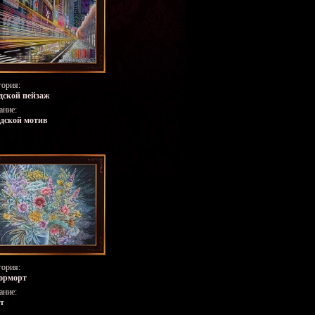
гория:
дской пейзаж
ание:
дской мотив
гория:
юрморт
ание:
т