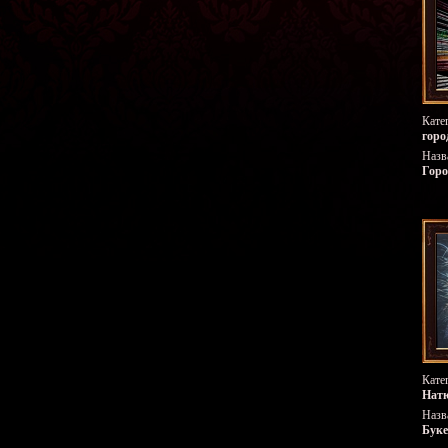
Кате
горо
Назв
Горо
Кате
Нат
Назв
Буке