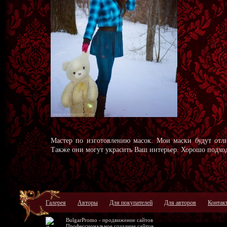
Мастер по изготовлению масок. Мои маски будут отл
Также они могут украсить Ваш интерьер. Хорошо подход
Галерея
Авторы
Для покупателей
Для авторов
Контак
BulgarPromo -
продвижение сайтов
Профессиональное
создание сайтов