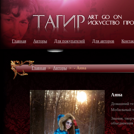
Главная
Авторы
Для покупателей
Для авторов
Конта
Главная
>
Авторы
>
- Анна
Анна
Домашний те
Мобильный т
Звания, твор
объединения