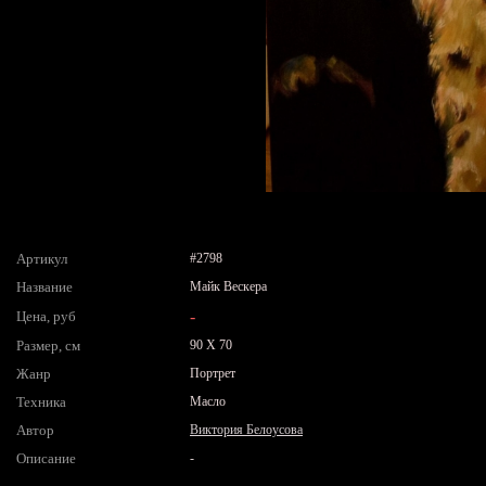
Артикул
#2798
Название
Майк Вескера
-
Цена, руб
Размер, см
90 X 70
Жанр
Портрет
Техника
Масло
Автор
Виктория Белоусова
Описание
-