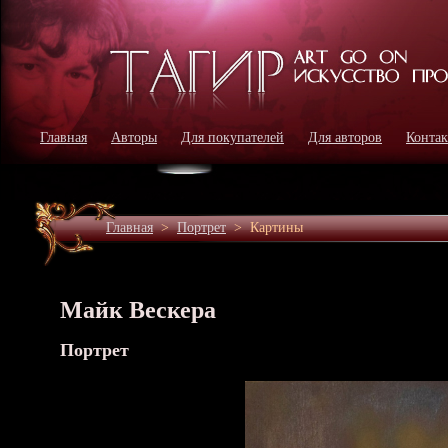
Главная
Авторы
Для покупателей
Для авторов
Конта
Главная
>
Портрет
>
Картины
Майк Вескера
Портрет