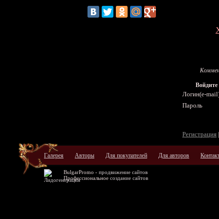
Коммен
Войдите
Логин(e-mail
Пароль
Регистрация
Галерея
Авторы
Для покупателей
Для авторов
Контак
BulgarPromo -
продвижение сайтов
Профессиональное
создание сайтов