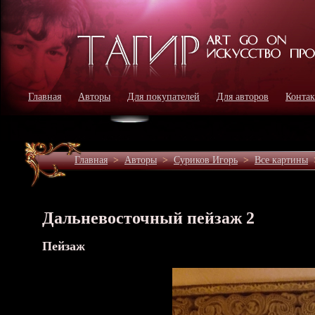
Главная
Авторы
Для покупателей
Для авторов
Конта
Главная
>
Авторы
>
Суриков Игорь
>
Все картины
Дальневосточный пейзаж 2
Пейзаж