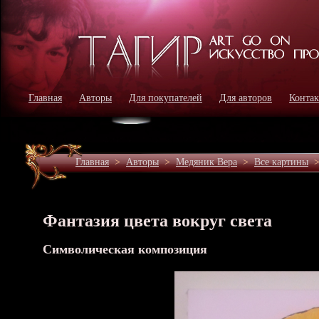
Главная
Авторы
Для покупателей
Для авторов
Конта
Главная
>
Авторы
>
Медяник Вера
>
Все картины
Фантазия цвета вокруг света
Символическая композиция