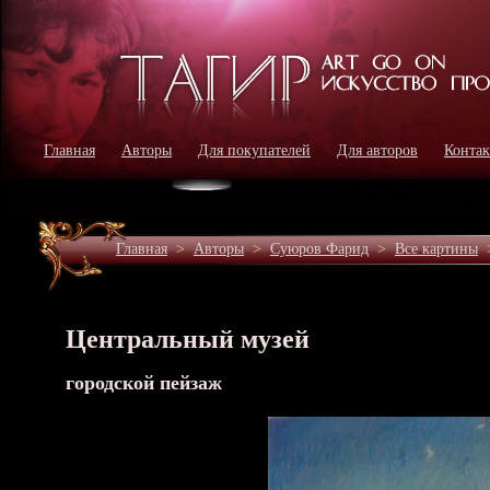
Главная
Авторы
Для покупателей
Для авторов
Конта
Главная
>
Авторы
>
Cуюров Фарид
>
Все картины
Центральный музей
городской пейзаж