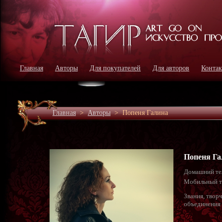
Главная
Авторы
Для покупателей
Для авторов
Конта
Главная
>
Авторы
>
Попеня Галина
Попеня Га
Домашний те
Мобильный т
Звания, твор
объединения