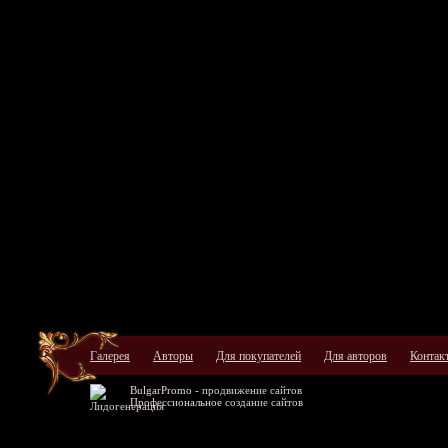
Галерея
Авторы
Для покупателей
Для авторов
Контак
BulgarPromo -
продвижение сайтов
Профессиональное
создание сайтов